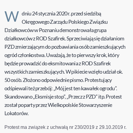
W
dniu 24 stycznia 2020 r. przed siedzibą
Okręgowego Zarządu Polskiego Związku
Działkowców w Poznaniu demonstrowała grupa
działkowców z ROD Szafirek. Sprzeciwiają się działaniom
PZD zmierzającym do pozbawiania osób zamieszkujących
ogród członkostwa. Uważają, że to pierwszy krok, który
będzie prowadzić do eksmitowania z ROD Szafirek
wszystkich zamieszkujących. W pikiecie wzięło udział ok.
50 osób. Złożono odpowiednie pismo. Protestujący
odśpiewali też przebój: „Mój jest ten kawałek ogrodu”.
Skandowano „Eksmisje stop”, „Przecz z PZD” itp. Protest
został poparty przez Wielkopolskie Stowarzyszenie
Lokatorów.
Protest ma związek z uchwałą nr 230/2019 z 29.10.2019 r.