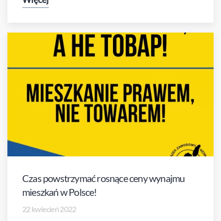
Czas powstrzymać rosnące ceny wynajmu
mieszkań w Polsce!
22 kwiecień 2022